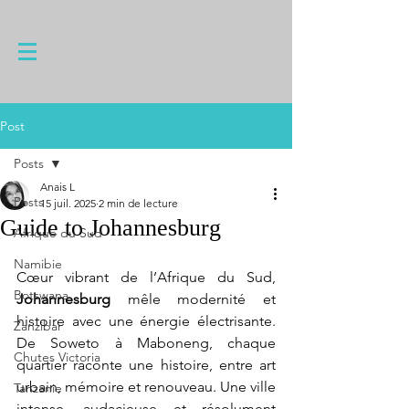
Post
Posts
Anais L
Posts
15 juil. 2025
2 min de lecture
Guide to Johannesburg
Afrique du Sud
Namibie
Cœur vibrant de l’Afrique du Sud, 
Botswana
Johannesburg 
mêle modernité et 
histoire avec une énergie électrisante. 
Zanzibar
De Soweto à Maboneng, chaque 
Chutes Victoria
quartier raconte une histoire, entre art 
urbain, mémoire et renouveau. Une ville 
Tanzanie
intense, audacieuse et résolument 