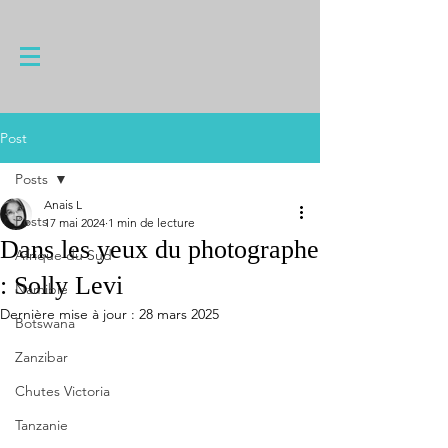
Post
Posts
Anais L
Posts
17 mai 2024
1 min de lecture
Dans les yeux du photographe
Afrique du Sud
: Solly Levi
Namibie
Dernière mise à jour :
28 mars 2025
Botswana
Zanzibar
Chutes Victoria
Tanzanie