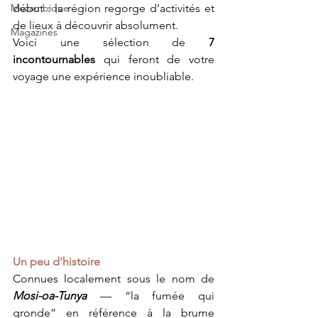
Mozambique
début : la région regorge d’activités et 
de lieux à découvrir absolument.
Magazines
Voici une sélection de 
7 
incontournables
 qui feront de votre 
voyage une expérience inoubliable.
Un peu d'histoire
Connues localement sous le nom de 
Mosi-oa-Tunya
 — “la fumée qui 
gronde” 
en référence à la brume 