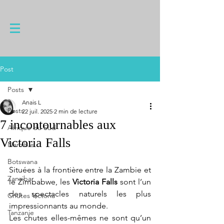
Post
Posts
Anais L
Posts
22 juil. 2025
2 min de lecture
7 incontournables aux
Afrique du Sud
Victoria Falls
Namibie
Botswana
Situées à la frontière entre la Zambie et 
Zanzibar
le Zimbabwe, les 
Victoria Falls
 sont l’un 
des spectacles naturels les plus 
Chutes Victoria
impressionnants au monde. 
Tanzanie
Les chutes elles-mêmes ne sont qu’un 