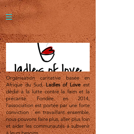
Organisation caritative basée en
Afrique du Sud,
Ladles of Love
est
dédié à la lutte contre la faim et la
précarité. Fondée en 2014,
l'association est portée par une forte
conviction : en travaillant ensemble,
nous pouvons faire plus, aller plus loin
et aider les communautés à subvenir
à leurs besoins.