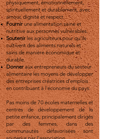
physiquement, émotionnellement,
spirituellement et durablement, avec
amour, dignité et respect.
Fournir
une alimentation saine et
nutritive aux personnes vulnérables.
Soutenir
les agriculteurs pour qu'ils
cultivent des aliments naturels et
sains de manière économique et
durable.
Donner
aux entrepreneurs du secteur
alimentaire les moyens de développer
des entreprises créatrices d'emplois
en contribuant à l'économie du pays.
Pas moins de 70 écoles maternelles et
centres de développement de la
petite enfance, principalement dirigés
par des femmes, dans des
communautés défavorisées sont
soutenus par l'association.