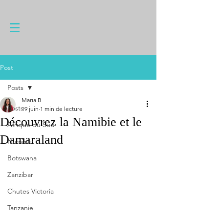
Post
Posts
Maria B
Posts
19 juin
1 min de lecture
Découvrez la Namibie et le
Afrique du Sud
Damaraland
Namibie
Botswana
Zanzibar
Chutes Victoria
Tanzanie