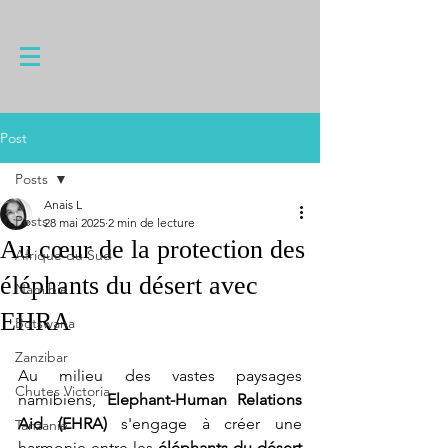
Post
Posts
Anais L
Posts
28 mai 2025
2 min de lecture
Au cœur de la protection des
Afrique du Sud
éléphants du désert avec
Namibie
EHRA
Botswana
Zanzibar
Au milieu des vastes paysages 
Chutes Victoria
namibiens, 
Elephant-Human Relations 
Aid (EHRA)
 s'engage à créer une 
Tanzanie
harmonie entre les 
éléphants du désert